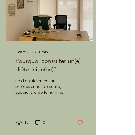
les graines de moutarde
et l'aneth Ajouter au bocal
le mélange eau / vinaigre
/ sucre de manière à...
4 sept. 2025
∙
1
min
Pourquoi consulter un(e)
diététicien(ne)?
Le diététicien est un
professionnel de santé,
spécialiste de la nutrition.
Il vous accompagne selon
vos besoins et vos
pathologies afin...
18
0