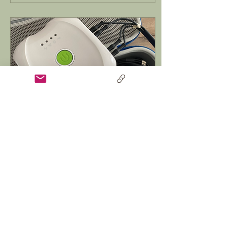
12 sept. 2024
∙
1
min
L'impédancemétrie
L’impédancemètre est un
dispositif médical
permettant l’analyse de
la composition corporelle
en mettant en évidence